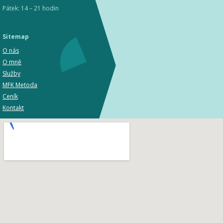
Pátek: 14 – 21 hodin
Sitemap
O nás
O mně
Služby
MFK Metoda
Ceník
Kontakt