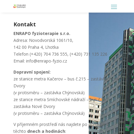
Kontakt
ENRAPO fyzioterapie s.r.o.
Adresa: Novodvorská 1061/10,
142 00 Praha 4, Lhotka
Telefon (+420) 704 736 555, (+420) 731 135 226
Email: info@enrapo-fyzio.cz
Dopravní spojení:
ze stanice metra Kačerov – bus č.215 – zastávka Nové
Dvory
(v protisměru – zastávka Chýnovská)
ze stanice metra Smíchovské nádraží – bus č.197 –
zastávka Nové Dvory
(v protisměru – zastávka Chýnovská)
V příjemném prostředí nás najdete po domluvě v
těchto
dnech a hodinách
: