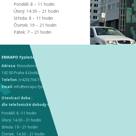
Pondělí: 8 – 11 hodin
Úterý: 14.30 – 21 hodin
Středa: 8 – 11 hodin
Čtvrtek: 19 – 21 hodin
Pátek: 7 – 21 hodin
ENRAPO fyzioterapie s.r.o
Adresa
: Novodvorská 1061/10,
142 00 Praha 4 Lhotka
Telefon
: (+420) 704 736 555
Email
: info@enrapo-fyzio.cz
Otevírací doba :
dle telefonické dohody v těchto časech:
Pondělí: 8 –11 hodin
Úterý: 14.30 – 21 hodin
Středa: 19 – 21 hodin
Čtvrtek: 14.30 – 21 hodin